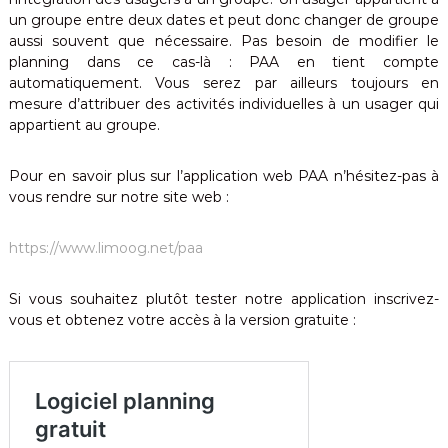
m
u
un groupe entre deux dates et peut donc changer de groupe
p
aussi souvent que nécessaire. Pas besoin de modifier le
t
s
planning dans ce cas-là : PAA en tient compte
o
e
automatiquement. Vous serez par ailleurs toujours en
n
m
t
mesure d’attribuer des activités individuelles à un usager qui
a
o
appartient au groupe.
t
u
t
i
e
Pour en savoir plus sur l’application web PAA n’hésitez-pas à
q
s
vous rendre sur notre site web :
u
i
m
e
p
https://www.limoog.net/paa
l
i
Si vous souhaitez plutôt tester notre application inscrivez-
c
i
vous et obtenez votre accès à la version gratuite :
t
é