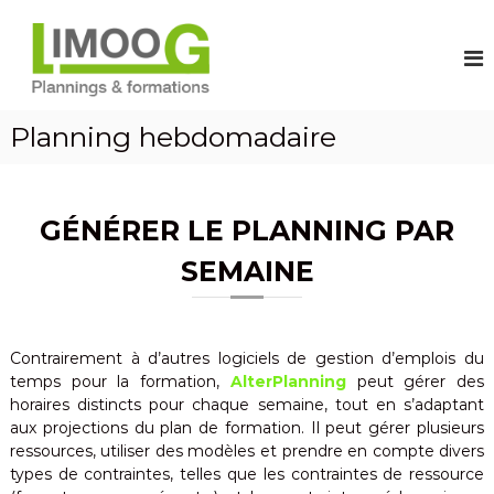
A
L
C
o
l
o
n
l
g
s
e
i
t
r
r
c
a
Planning hebdomadaire
u
i
u
i
e
s
c
e
o
l
z
n
d
GÉNÉRER LE PLANNING PAR
v
t
e
o
e
SEMAINE
s
p
n
e
l
m
u
a
p
l
n
Contrairement à d’autres logiciels de gestion d’emplois du
o
temps pour la formation,
AlterPlanning
n
peut gérer des
i
horaires distincts pour chaque semaine, tout en s’adaptant
i
s
aux projections du plan de formation. Il peut gérer plusieurs
d
n
u
ressources, utiliser des modèles et prendre en compte divers
g
t
types de contraintes, telles que les contraintes de ressource
a
e