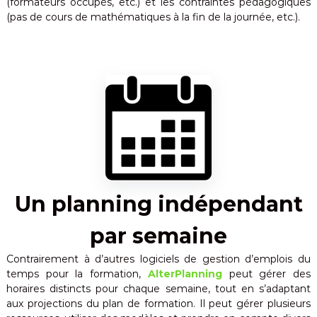
(formateurs occupés, etc.) et les contraintes pédagogiques
m
u
(pas de cours de mathématiques à la fin de la journée, etc.).
p
t
s
o
e
n
m
t
a
o
t
u
t
i
e
q
s
u
i
m
e
p
l
Un planning indépendant
i
c
i
par semaine
t
é
Contrairement à d’autres logiciels de gestion d’emplois du
temps pour la formation,
AlterPlanning
peut gérer des
horaires distincts pour chaque semaine, tout en s’adaptant
aux projections du plan de formation. Il peut gérer plusieurs