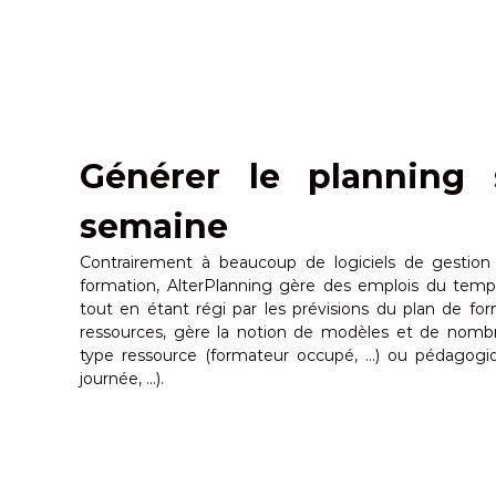
d
u
u
t
t
o
e
m
m
p
a
s
t
Générer le planning
e
i
n
q
t
semaine
u
o
e
u
Contrairement à beaucoup de logiciels de gestion
t
formation, AlterPlanning gère des emplois du temp
e
tout en étant régi par les prévisions du plan de for
s
ressources, gère la notion de modèles et de nombr
i
type ressource (formateur occupé, …) ou pédagogi
m
journée, …).
p
l
i
c
i