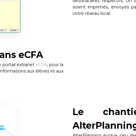
destinataires respectifs. Un
soient imprimés, envoyés par
votre réseau local.
dans eCFA
portail extranet
eCFA
, pour la
s informations aux élèves et aux
Le chant
AlterPlanni
AlterPlanning évolue peu de