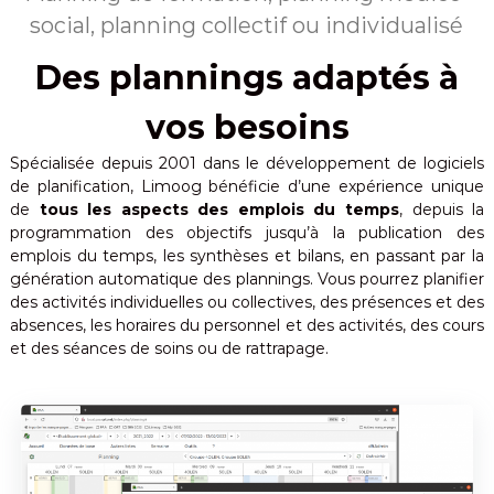
m
u
social, planning collectif ou individualisé
p
t
s
Des plannings adaptés à
o
e
n
m
t
vos besoins
a
o
t
u
Spécialisée depuis 2001 dans le développement de logiciels
t
i
de planification, Limoog bénéficie d’une expérience unique
e
q
de
tous les aspects des emplois du temps
, depuis la
s
u
i
programmation des objectifs jusqu’à la publication des
m
emplois du temps, les synthèses et bilans, en passant par la
e
p
génération automatique des plannings. Vous pourrez planifier
l
des activités individuelles ou collectives, des présences et des
i
absences, les horaires du personnel et des activités, des cours
c
et des séances de soins ou de rattrapage.
i
t
é