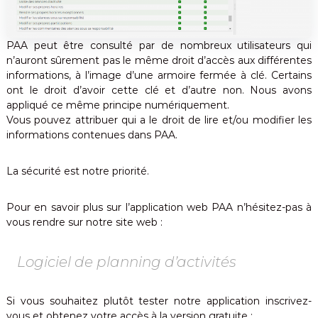
m
u
p
t
s
PAA peut être consulté par de nombreux utilisateurs qui
o
e
n
n’auront sûrement pas le même droit d’accès aux différentes
m
t
informations, à l’image d’une armoire fermée à clé. Certains
a
o
ont le droit d’avoir cette clé et d’autre non. Nous avons
t
u
appliqué ce même principe numériquement.
t
i
Vous pouvez attribuer qui a le droit de lire et/ou modifier les
e
q
informations contenues dans PAA.
s
u
i
m
e
La sécurité est notre priorité.
p
l
i
Pour en savoir plus sur l’application web PAA n’hésitez-pas à
c
vous rendre sur notre site web :
i
t
é
Logiciel de planning d’activités
Si vous souhaitez plutôt tester notre application inscrivez-
vous et obtenez votre accès à la version gratuite :