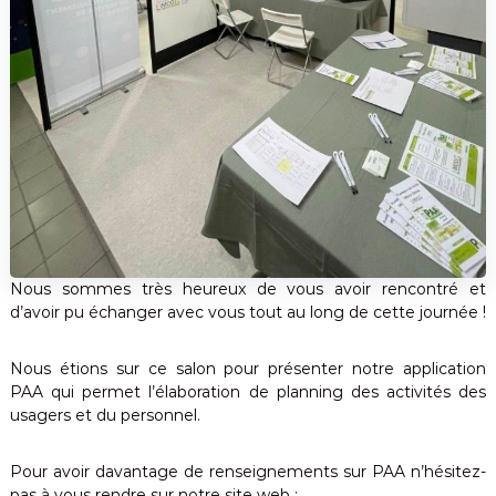
m
u
p
t
s
o
e
n
m
t
a
o
t
u
t
i
e
q
s
u
i
m
e
p
Nous sommes très heureux de vous avoir rencontré et
l
i
d’avoir pu échanger avec vous tout au long de cette journée !
c
i
Nous étions sur ce salon pour présenter notre application
t
é
PAA qui permet l’élaboration de planning des activités des
usagers et du personnel.
Pour avoir davantage de renseignements sur PAA n’hésitez-
pas à vous rendre sur notre site web :