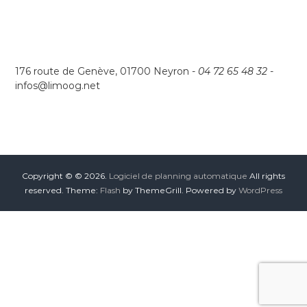
v
i
g
176 route de Genève, 01700 Neyron -
04 72 65 48 32
-
infos@limoog.net
a
t
i
Copyright © © 2026.
Logiciel de planning automatique
All rights
reserved. Theme:
Flash
by ThemeGrill. Powered by
WordPress
o
n
d
e