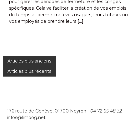
pour gérer les périodes de fermeture et les congés
spécifiques. Cela va faciliter la création de vos emplois
du temps et permettre à vos usagers, leurs tuteurs ou
vos employés de prendre leurs […]
N
Articles plus anciens
Articles plus récents
a
v
i
176 route de Genève, 01700 Neyron -
04 72 65 48 32
-
g
infos@limoog.net
a