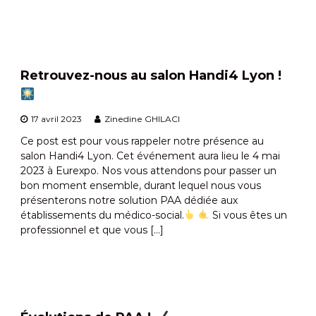
m
u
p
t
s
o
e
n
m
t
Retrouvez-nous au salon Handi4 Lyon !
a
o
t
u
t
i
17 avril 2023
Zinedine GHILACI
e
q
s
Ce post est pour vous rappeler notre présence au
u
i
salon Handi4 Lyon. Cet événement aura lieu le 4 mai
m
e
2023 à Eurexpo. Nos vous attendons pour passer un
p
bon moment ensemble, durant lequel nous vous
l
i
présenterons notre solution PAA dédiée aux
c
établissements du médico-social.
Si vous êtes un
i
professionnel et que vous […]
t
é