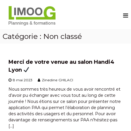
A
L
C
o
l
o
n
l
g
s
e
i
t
r
r
c
a
Catégorie :
Non classé
u
i
u
i
e
s
c
e
o
l
z
n
d
v
Merci de votre venue au salon Handi4
t
e
o
Lyon
e
s
p
n
e
l
8 mai 2023
Zinedine GHILACI
m
u
a
p
Nous sommes très heureux de vous avoir rencontré et
l
n
d’avoir pu échanger avec vous tout au long de cette
o
n
journée ! Nous étions sur ce salon pour présenter notre
i
application PAA qui permet l’élaboration de planning
i
s
d
des activités des usagers et du personnel. Pour avoir
n
u
davantage de renseignements sur PAA n’hésitez-pas
g
t
[…]
a
e